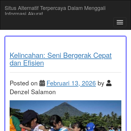
Skip
Situs Alternatif Terpercaya Dalam Menggali
to
Informasi Akurat
content
T
o
g
g
l
e
Kelincahan: Seni Bergerak Cepat
n
dan Efisien
a
v
i
Posted on
Februari 13, 2026
by
g
a
Denzel Salamon
t
i
o
n