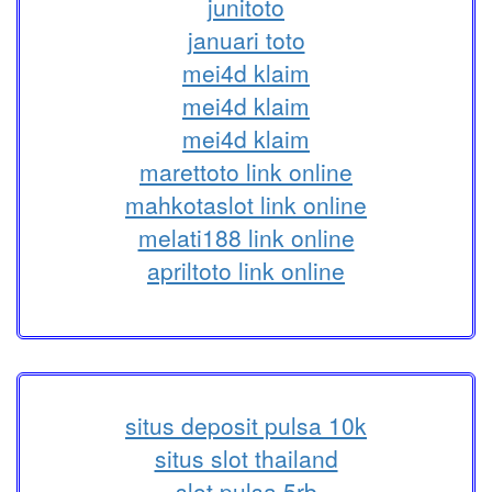
junitoto
januari toto
mei4d klaim
mei4d klaim
mei4d klaim
marettoto link online
mahkotaslot link online
melati188 link online
apriltoto link online
situs deposit pulsa 10k
situs slot thailand
slot pulsa 5rb