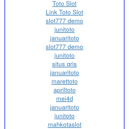
Toto Slot
Link Toto Slot
slot777 demo
junitoto
januaritoto
slot777 demo
junitoto
situs qris
januaritoto
marettoto
apriltoto
mei4d
januaritoto
junitoto
mahkotaslot