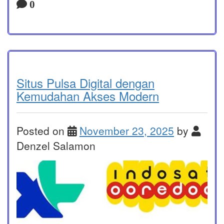
0
Situs Pulsa Digital dengan
Kemudahan Akses Modern
Posted on
November 23, 2025
by
Denzel Salamon