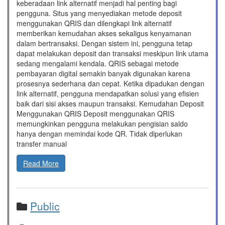
keberadaan link alternatif menjadi hal penting bagi
pengguna. Situs yang menyediakan metode deposit
menggunakan QRIS dan dilengkapi link alternatif
memberikan kemudahan akses sekaligus kenyamanan
dalam bertransaksi. Dengan sistem ini, pengguna tetap
dapat melakukan deposit dan transaksi meskipun link utama
sedang mengalami kendala. QRIS sebagai metode
pembayaran digital semakin banyak digunakan karena
prosesnya sederhana dan cepat. Ketika dipadukan dengan
link alternatif, pengguna mendapatkan solusi yang efisien
baik dari sisi akses maupun transaksi. Kemudahan Deposit
Menggunakan QRIS Deposit menggunakan QRIS
memungkinkan pengguna melakukan pengisian saldo
hanya dengan memindai kode QR. Tidak diperlukan
transfer manual
Read More
Public