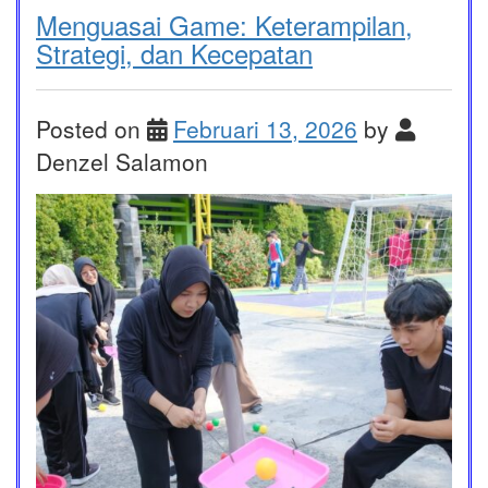
Menguasai Game: Keterampilan,
Strategi, dan Kecepatan
Posted on
Februari 13, 2026
by
Denzel Salamon