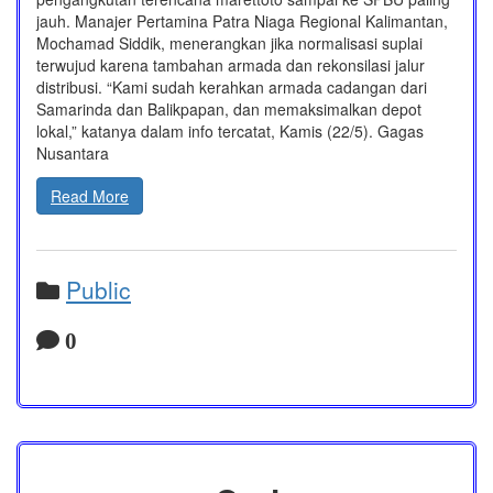
jauh. Manajer Pertamina Patra Niaga Regional Kalimantan,
Mochamad Siddik, menerangkan jika normalisasi suplai
terwujud karena tambahan armada dan rekonsilasi jalur
distribusi. “Kami sudah kerahkan armada cadangan dari
Samarinda dan Balikpapan, dan memaksimalkan depot
lokal,” katanya dalam info tercatat, Kamis (22/5). Gagas
Nusantara
Read More
Public
0