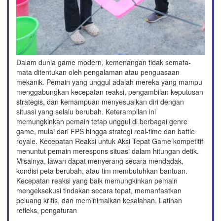
Dalam dunia game modern, kemenangan tidak semata-
mata ditentukan oleh pengalaman atau penguasaan
mekanik. Pemain yang unggul adalah mereka yang mampu
menggabungkan kecepatan reaksi, pengambilan keputusan
strategis, dan kemampuan menyesuaikan diri dengan
situasi yang selalu berubah. Keterampilan ini
memungkinkan pemain tetap unggul di berbagai genre
game, mulai dari FPS hingga strategi real-time dan battle
royale. Kecepatan Reaksi untuk Aksi Tepat Game kompetitif
menuntut pemain merespons situasi dalam hitungan detik.
Misalnya, lawan dapat menyerang secara mendadak,
kondisi peta berubah, atau tim membutuhkan bantuan.
Kecepatan reaksi yang baik memungkinkan pemain
mengeksekusi tindakan secara tepat, memanfaatkan
peluang kritis, dan meminimalkan kesalahan. Latihan
refleks, pengaturan