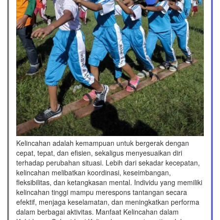
Kelincahan adalah kemampuan untuk bergerak dengan
cepat, tepat, dan efisien, sekaligus menyesuaikan diri
terhadap perubahan situasi. Lebih dari sekadar kecepatan,
kelincahan melibatkan koordinasi, keseimbangan,
fleksibilitas, dan ketangkasan mental. Individu yang memiliki
kelincahan tinggi mampu merespons tantangan secara
efektif, menjaga keselamatan, dan meningkatkan performa
dalam berbagai aktivitas. Manfaat Kelincahan dalam