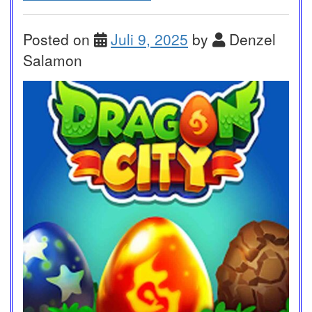
Posted on
Juli 9, 2025
by
Denzel
Salamon