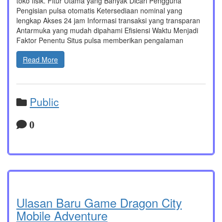
toko fisik. Fitur Utama yang Banyak Dicari Pengguna
Pengisian pulsa otomatis Ketersediaan nominal yang
lengkap Akses 24 jam Informasi transaksi yang transparan
Antarmuka yang mudah dipahami Efisiensi Waktu Menjadi
Faktor Penentu Situs pulsa memberikan pengalaman
Read More
Public
0
Ulasan Baru Game Dragon City
Mobile Adventure