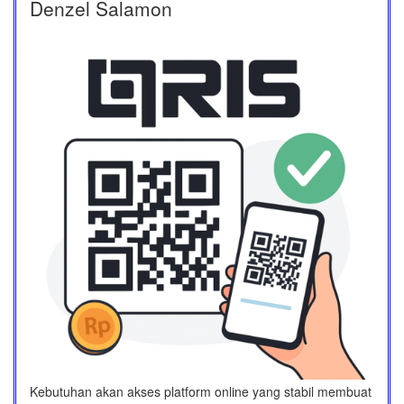
Denzel Salamon
Kebutuhan akan akses platform online yang stabil membuat