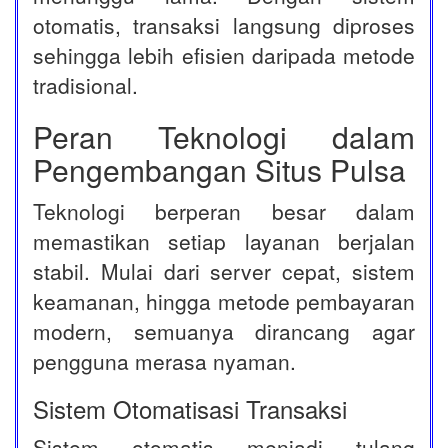
otomatis, transaksi langsung diproses
sehingga lebih efisien daripada metode
tradisional.
Peran Teknologi dalam
Pengembangan Situs Pulsa
Teknologi berperan besar dalam
memastikan setiap layanan berjalan
stabil. Mulai dari server cepat, sistem
keamanan, hingga metode pembayaran
modern, semuanya dirancang agar
pengguna merasa nyaman.
Sistem Otomatisasi Transaksi
Sistem otomatis menjadi tulang