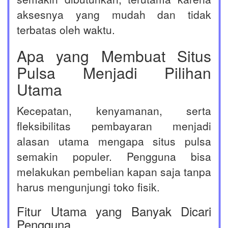
aksesnya yang mudah dan tidak
terbatas oleh waktu.
Apa yang Membuat Situs
Pulsa Menjadi Pilihan
Utama
Kecepatan, kenyamanan, serta
fleksibilitas pembayaran menjadi
alasan utama mengapa situs pulsa
semakin populer. Pengguna bisa
melakukan pembelian kapan saja tanpa
harus mengunjungi toko fisik.
Fitur Utama yang Banyak Dicari
Pengguna