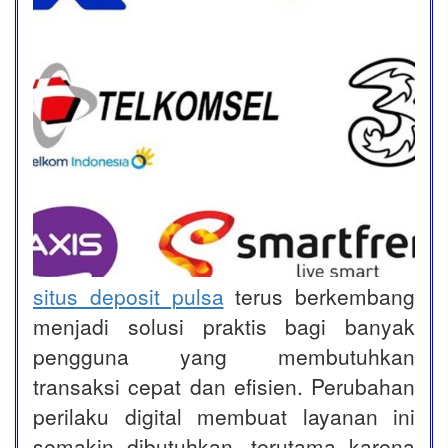
situs deposit pulsa
terus berkembang
menjadi solusi praktis bagi banyak
pengguna yang membutuhkan
transaksi cepat dan efisien. Perubahan
perilaku digital membuat layanan ini
semakin dibutuhkan, terutama karena