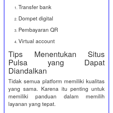
Transfer bank
Dompet digital
Pembayaran QR
Virtual account
Tips Menentukan Situs
Pulsa yang Dapat
Diandalkan
Tidak semua platform memiliki kualitas
yang sama. Karena itu penting untuk
memiliki panduan dalam memilih
layanan yang tepat.