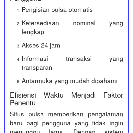
Pengisian pulsa otomatis
Ketersediaan nominal yang
lengkap
Akses 24 jam
Informasi transaksi yang
transparan
Antarmuka yang mudah dipahami
Efisiensi Waktu Menjadi Faktor
Penentu
Situs pulsa memberikan pengalaman
baru bagi pengguna yang tidak ingin
menunggu lama. Dengan sistem