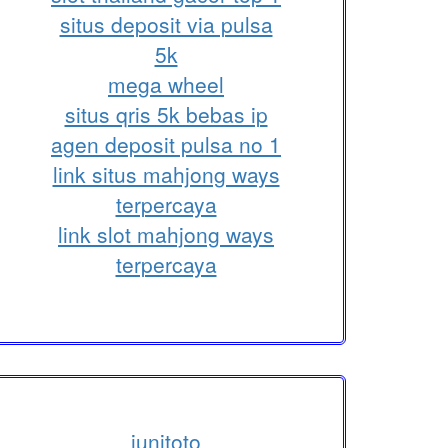
situs deposit via pulsa
5k
mega wheel
situs qris 5k bebas ip
agen deposit pulsa no 1
link situs mahjong ways
terpercaya
link slot mahjong ways
terpercaya
junitoto