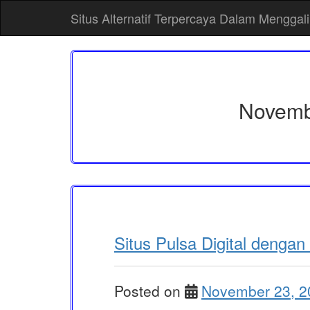
Skip
Situs Alternatif Terpercaya Dalam Menggali
to
content
Novemb
Situs Pulsa Digital deng
Posted on
November 23, 2