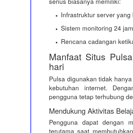
serius biasanya memiliki:
Infrastruktur server yang
Sistem monitoring 24 ja
Rencana cadangan ketika
Manfaat Situs Pulsa
hari
Pulsa digunakan tidak hanya 
kebutuhan internet. Deng
pengguna tetap terhubung de
Mendukung Aktivitas Belaj
Pengguna dapat dengan mu
terutama saat membutuhkan