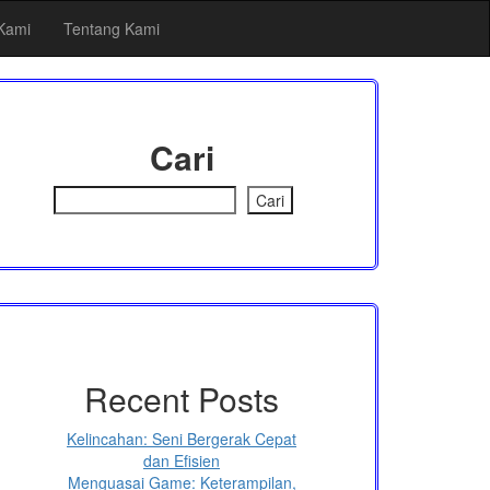
Kami
Tentang Kami
Cari
Cari
Recent Posts
Kelincahan: Seni Bergerak Cepat
dan Efisien
Menguasai Game: Keterampilan,