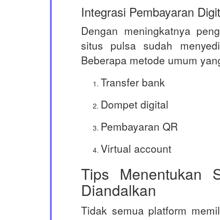
Integrasi Pembayaran Digit
Dengan meningkatnya pengg
situs pulsa sudah menyed
Beberapa metode umum yang 
Transfer bank
Dompet digital
Pembayaran QR
Virtual account
Tips Menentukan S
Diandalkan
Tidak semua platform memili