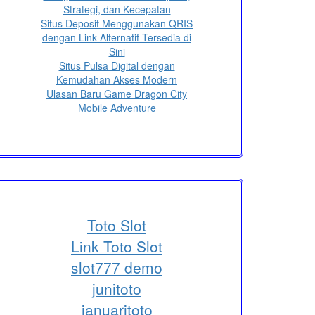
Strategi, dan Kecepatan
Situs Deposit Menggunakan QRIS
dengan Link Alternatif Tersedia di
Sini
Situs Pulsa Digital dengan
Kemudahan Akses Modern
Ulasan Baru Game Dragon City
Mobile Adventure
Toto Slot
Link Toto Slot
slot777 demo
junitoto
januaritoto