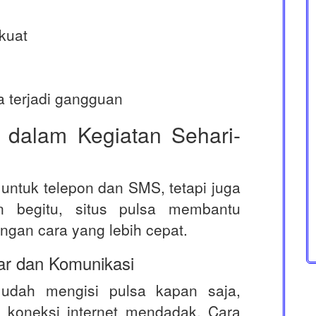
 kuat
m
 terjadi gangguan
 dalam Kegiatan Sehari-
untuk telepon dan SMS, tetapi juga
an begitu, situs pulsa membantu
ngan cara yang lebih cepat.
ar dan Komunikasi
dah mengisi pulsa kapan saja,
 koneksi internet mendadak. Cara