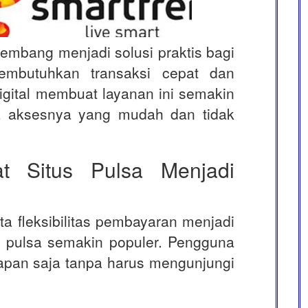
embang menjadi solusi praktis bagi
mbutuhkan transaksi cepat dan
digital membuat layanan ini semakin
na aksesnya yang mudah dan tidak
 Situs Pulsa Menjadi
a fleksibilitas pembayaran menjadi
 pulsa semakin populer. Pengguna
apan saja tanpa harus mengunjungi